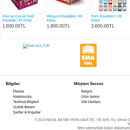
Afacan Çocuk Sınıf
Hikaye Kitaplığım / 40
Türk Klasikleri / 30
Kitaplığı / 40 Kitap
Kitap
Kitap
1,600.00TL
1,800.00TL
3,600.00TL
Bilgiler
Müşteri Servisi
Planlar
İletişim
Hakkımızda
Ürün İadesi
Teslimat Bilgileri
Site Haritası
Gizlilik İlkeleri
Şartlar & Koşullar
© 2019 NESİL BASIM YAYIN GIDA TİC. VE SAN. AŞ. Orhan Gazi 
T
Web sitemizdeki bütün dökümanlar ş