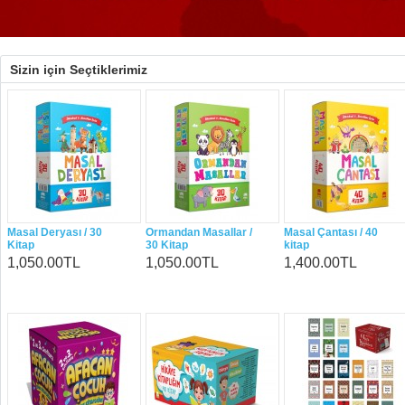
Sizin için Seçtiklerimiz
Masal Deryası / 30
Ormandan Masallar /
Masal Çantası / 40
Kitap
30 Kitap
kitap
1,050.00TL
1,050.00TL
1,400.00TL