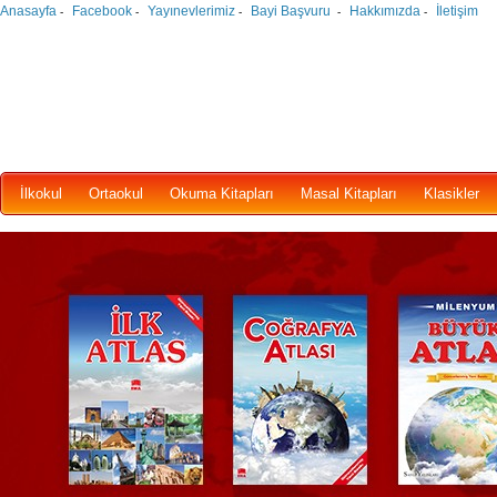
Anasayfa
Facebook
Yayınevlerimiz
Bayi Başvuru
Hakkımızda
İletişim
-
-
-
-
-
İlkokul
Ortaokul
Okuma Kitapları
Masal Kitapları
Klasikler